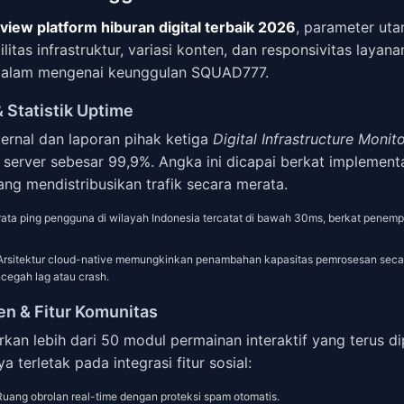
view platform hiburan digital terbaik 2026
, parameter ut
litas infrastruktur, variasi konten, dan responsivitas layan
ndalam mengenai keunggulan SQUAD777.
 Statistik Uptime
ternal dan laporan pihak ketiga
Digital Infrastructure Monit
server sebesar 99,9%. Angka ini dicapai berkat implementa
ng mendistribusikan trafik secara merata.
ata ping pengguna di wilayah Indonesia tercatat di bawah 30ms, berkat penem
rsitektur cloud-native memungkinkan penambahan kapasitas pemrosesan secara 
cegah lag atau crash.
ten & Fitur Komunitas
kan lebih dari 50 modul permainan interaktif yang terus d
 terletak pada integrasi fitur sosial:
uang obrolan real-time dengan proteksi spam otomatis.