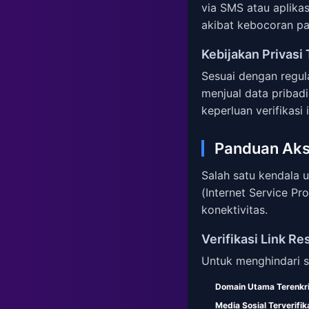
via SMS atau aplikas
akibat kebocoran p
Kebijakan Privasi
Sesuai dengan regul
menjual data pribad
keperluan verifikasi
Panduan Aks
Salah satu kendala 
(Internet Service Pr
konektivitas.
Verifikasi Link Re
Untuk menghindari s
Domain Utama Terenkri
Media Sosial Terverifik