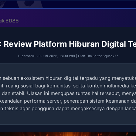
baik 2026
Review Platform Hiburan Digital T
Diperbarui: 29 Juni 2026, 18:00 WIB | Oleh Tim Editor Squad777
 sebuah ekosistem hiburan digital terpadu yang menyatuk
if, ruang sosial bagi komunitas, serta konten multimedia k
dan stabil. Ulasan ini mengupas tuntas hal tersebut, menyaj
keandalan performa server, penerapan sistem keamanan da
an teknis agar pengguna dapat mengaksesnya dengan lanca