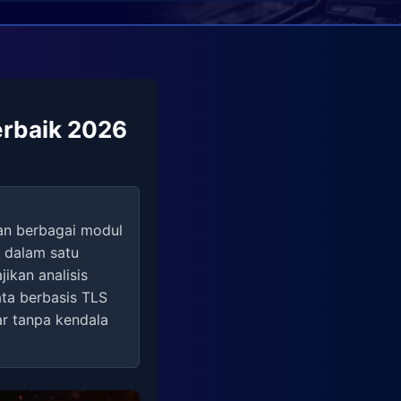
erbaik 2026
an berbagai modul
e dalam satu
ikan analisis
ta berbasis TLS
r tanpa kendala