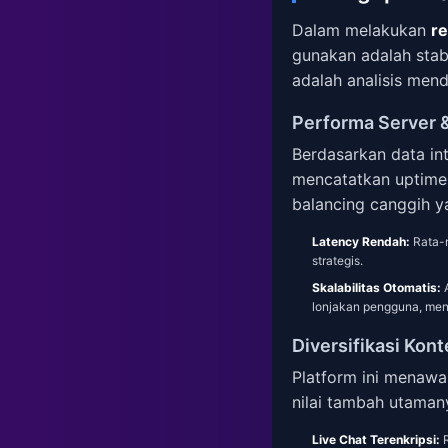
Dalam melakukan
re
gunakan adalah stabi
adalah analisis me
Performa Server &
Berdasarkan data in
mencatatkan uptime 
balancing canggih ya
Latency Rendah:
Rata-r
strategis.
Skalabilitas Otomatis:
A
lonjakan pengguna, men
Diversifikasi Kon
Platform ini menawar
nilai tambah utamanya
Live Chat Terenkripsi:
R