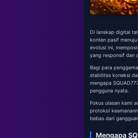
Di lanskap digital t
konten pasif menuju 
evolusi ini, memposi
yang responsif dan 
Bagi para penggemar
stabilitas koneksi 
mengapa SQUAD777 di
pengguna nyata.
Fokus ulasan kami ad
protokol keamanann
bebas dari gangguan 
Mengapa SQU