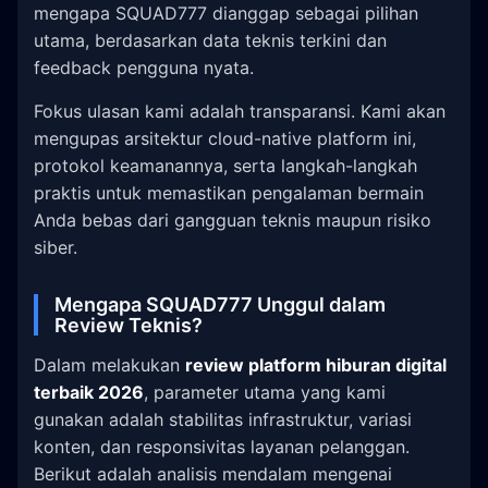
mengapa SQUAD777 dianggap sebagai pilihan
utama, berdasarkan data teknis terkini dan
feedback pengguna nyata.
Fokus ulasan kami adalah transparansi. Kami akan
mengupas arsitektur cloud-native platform ini,
protokol keamanannya, serta langkah-langkah
praktis untuk memastikan pengalaman bermain
Anda bebas dari gangguan teknis maupun risiko
siber.
Mengapa SQUAD777 Unggul dalam
Review Teknis?
Dalam melakukan
review platform hiburan digital
terbaik 2026
, parameter utama yang kami
gunakan adalah stabilitas infrastruktur, variasi
konten, dan responsivitas layanan pelanggan.
Berikut adalah analisis mendalam mengenai