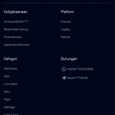
Kebijaksanaan
Platform
Tentang SQUAD777
Promosi
Responsible Gaming
Loyalty
Pusat Bantuan
Referral
Syarat dan Ketentuan
Kategori
Dukungan
Hot Games
+62087761520946
Slots
Squad777official
Live Casino
Race
Togel
Olahraga
Crash Game