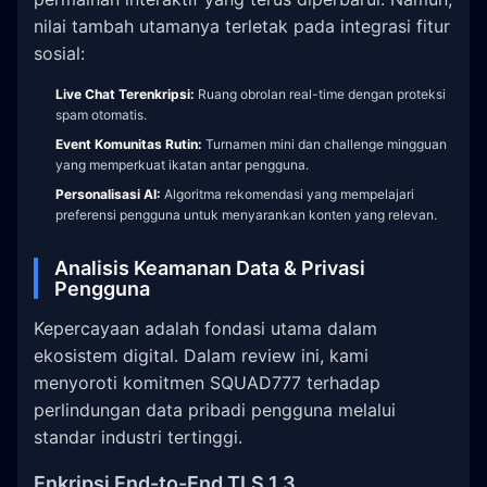
nilai tambah utamanya terletak pada integrasi fitur
sosial:
Live Chat Terenkripsi:
Ruang obrolan real-time dengan proteksi
spam otomatis.
Event Komunitas Rutin:
Turnamen mini dan challenge mingguan
yang memperkuat ikatan antar pengguna.
Personalisasi AI:
Algoritma rekomendasi yang mempelajari
preferensi pengguna untuk menyarankan konten yang relevan.
Analisis Keamanan Data & Privasi
Pengguna
Kepercayaan adalah fondasi utama dalam
ekosistem digital. Dalam review ini, kami
menyoroti komitmen SQUAD777 terhadap
perlindungan data pribadi pengguna melalui
standar industri tertinggi.
Enkripsi End-to-End TLS 1.3