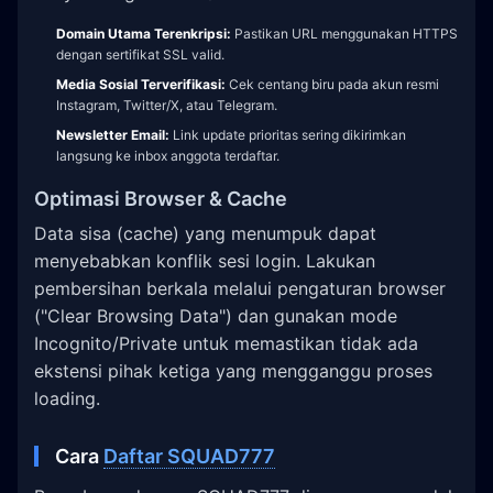
Domain Utama Terenkripsi:
Pastikan URL menggunakan HTTPS
dengan sertifikat SSL valid.
Media Sosial Terverifikasi:
Cek centang biru pada akun resmi
Instagram, Twitter/X, atau Telegram.
Newsletter Email:
Link update prioritas sering dikirimkan
langsung ke inbox anggota terdaftar.
Optimasi Browser & Cache
Data sisa (cache) yang menumpuk dapat
menyebabkan konflik sesi login. Lakukan
pembersihan berkala melalui pengaturan browser
("Clear Browsing Data") dan gunakan mode
Incognito/Private untuk memastikan tidak ada
ekstensi pihak ketiga yang mengganggu proses
loading.
Cara
Daftar SQUAD777