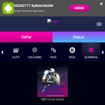
×
SQUAD777 Aplikasi Mobile
UNDUH
Jangan tampilkan lagi hari ini
Daftar
Masuk
MES
SLOTS
LIVE CASINO
RACE
TOGEL
OLAHRAGA
C
SBO Virtual Sports