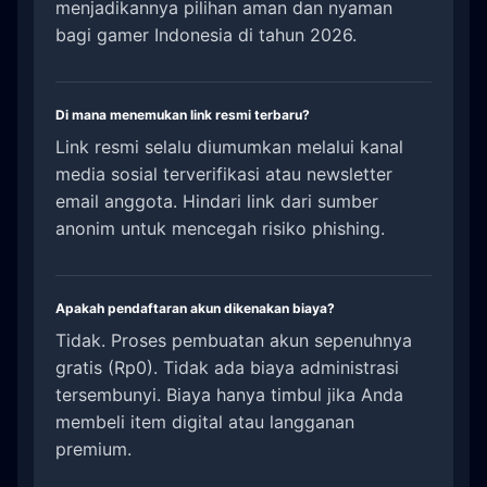
menjadikannya pilihan aman dan nyaman
bagi gamer Indonesia di tahun 2026.
Di mana menemukan link resmi terbaru?
Link resmi selalu diumumkan melalui kanal
media sosial terverifikasi atau newsletter
email anggota. Hindari link dari sumber
anonim untuk mencegah risiko phishing.
Apakah pendaftaran akun dikenakan biaya?
Tidak. Proses pembuatan akun sepenuhnya
gratis (Rp0). Tidak ada biaya administrasi
tersembunyi. Biaya hanya timbul jika Anda
membeli item digital atau langganan
premium.