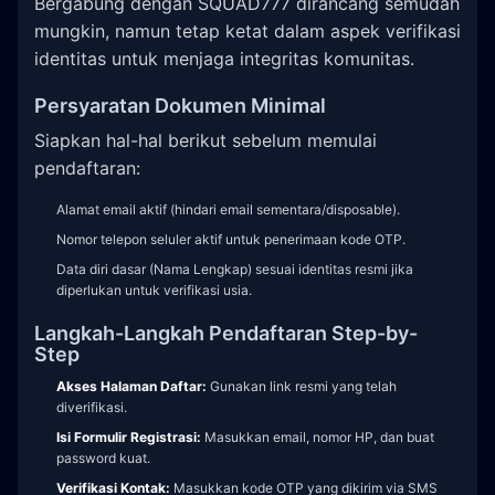
Bergabung dengan SQUAD777 dirancang semudah
mungkin, namun tetap ketat dalam aspek verifikasi
identitas untuk menjaga integritas komunitas.
Persyaratan Dokumen Minimal
Siapkan hal-hal berikut sebelum memulai
pendaftaran:
Alamat email aktif (hindari email sementara/disposable).
Nomor telepon seluler aktif untuk penerimaan kode OTP.
Data diri dasar (Nama Lengkap) sesuai identitas resmi jika
diperlukan untuk verifikasi usia.
Langkah-Langkah Pendaftaran Step-by-
Step
Akses Halaman Daftar:
Gunakan link resmi yang telah
diverifikasi.
Isi Formulir Registrasi:
Masukkan email, nomor HP, dan buat
password kuat.
Verifikasi Kontak:
Masukkan kode OTP yang dikirim via SMS