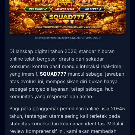
Ilustrasi antarmuka akses SQUAD777 versi 2026
Di lanskap digital tahun 2026, standar hiburan
online telah bergeser drastis dari sekadar
konsumsi konten pasif menuju interaksi real-time
yang imersif.
SQUAD777
muncul sebagai jawaban
atas evolusi ini, memposisikan diri bukan hanya
sebagai penyedia layanan, tetapi sebagai hub
komunitas yang responsif dan aman.
Bagi para penggemar permainan online usia 20-45
tahun, tantangan utama sering kali terletak pada
stabilitas koneksi dan keamanan identitas. Melalui
review komprehensif ini, kami akan membedah