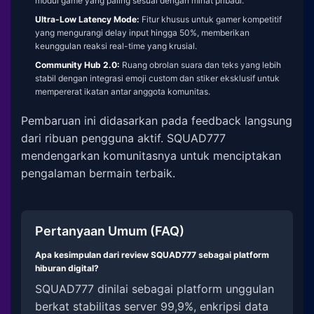
modul game yang paling sesuai dengan minat pribadi.
Ultra-Low Latency Mode:
Fitur khusus untuk gamer kompetitif
yang mengurangi delay input hingga 50%, memberikan
keunggulan reaksi real-time yang krusial.
Community Hub 2.0:
Ruang obrolan suara dan teks yang lebih
stabil dengan integrasi emoji custom dan stiker eksklusif untuk
mempererat ikatan antar anggota komunitas.
Pembaruan ini didasarkan pada feedback langsung
dari ribuan pengguna aktif. SQUAD777
mendengarkan komunitasnya untuk menciptakan
pengalaman bermain terbaik.
Pertanyaan Umum (FAQ)
Apa kesimpulan dari review SQUAD777 sebagai platform
hiburan digital?
SQUAD777 dinilai sebagai platform unggulan
berkat stabilitas server 99,9%, enkripsi data