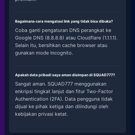
Bagaimana cara mengatasi link yang tidak bisa dibuka?
Coba ganti pengaturan DNS perangkat ke
Google DNS (8.8.8.8) atau Cloudflare (1.1.1.1).
Selain itu, bersihkan cache browser atau
gunakan mode Incognito.
Apakah data pribadi saya aman disimpan di SQUAD777?
Sangat aman. SQUAD777 menggunakan
enkripsi tingkat lanjut dan fitur Two-Factor
Authentication (2FA). Data pengguna tidak
dijual ke pihak ketiga dan dilindungi oleh
kebijakan privasi ketat.