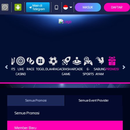
Main di
MASUK
DAFTAR
Telegram
OT
SLOTS
LIVE
RACE
TOGEL
OLAHRAGA
CRASH
ARCADE
E-
SABUNG
PROMOSI
MES
CASINO
GAME
SPORTS
AYAM
Semua Promosi
Semua Event Provider
Semua Promosi
Member Baru