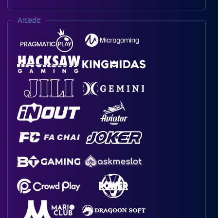
Arcade