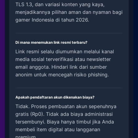
TLS 1.3, dan variasi konten yang kaya,
menjadikannya pilihan aman dan nyaman bagi
gamer Indonesia di tahun 2026.
Di mana menemukan link resmi terbaru?
Link resmi selalu diumumkan melalui kanal
media sosial terverifikasi atau newsletter
email anggota. Hindari link dari sumber
anonim untuk mencegah risiko phishing.
Apakah pendaftaran akun dikenakan biaya?
Tidak. Proses pembuatan akun sepenuhnya
gratis (Rp0). Tidak ada biaya administrasi
tersembunyi. Biaya hanya timbul jika Anda
membeli item digital atau langganan
premium.