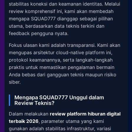
stabilitas koneksi dan keamanan identitas. Melalui
review komprehensif ini, kami akan membedah
mengapa SQUAD777 dianggap sebagai pilihan
utama, berdasarkan data teknis terkini dan
feedback pengguna nyata.
Fokus ulasan kami adalah transparansi. Kami akan
mengupas arsitektur cloud-native platform ini,
protokol keamanannya, serta langkah-langkah
praktis untuk memastikan pengalaman bermain
Anda bebas dari gangguan teknis maupun risiko
siber.
Mengapa SQUAD777 Unggul dalam
Review Teknis?
Dalam melakukan
review platform hiburan digital
terbaik 2026
, parameter utama yang kami
gunakan adalah stabilitas infrastruktur, variasi