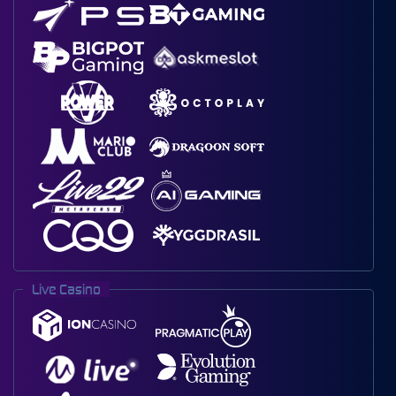
Live Casino