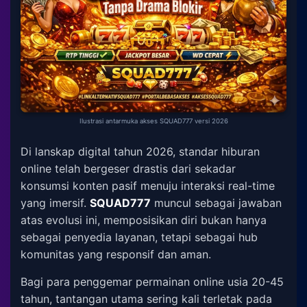
Ilustrasi antarmuka akses SQUAD777 versi 2026
Di lanskap digital tahun 2026, standar hiburan
online telah bergeser drastis dari sekadar
konsumsi konten pasif menuju interaksi real-time
yang imersif.
SQUAD777
muncul sebagai jawaban
atas evolusi ini, memposisikan diri bukan hanya
sebagai penyedia layanan, tetapi sebagai hub
komunitas yang responsif dan aman.
Bagi para penggemar permainan online usia 20-45
tahun, tantangan utama sering kali terletak pada