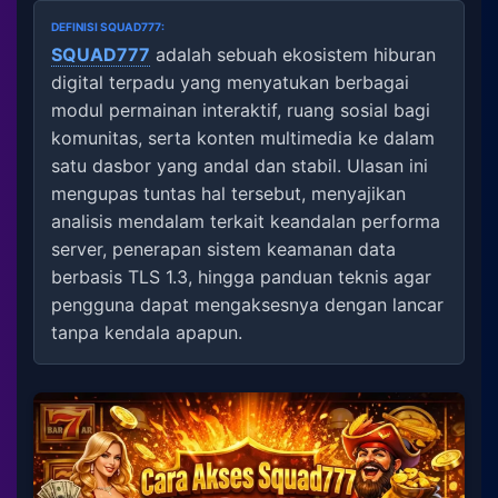
DEFINISI SQUAD777:
SQUAD777
adalah sebuah ekosistem hiburan
digital terpadu yang menyatukan berbagai
modul permainan interaktif, ruang sosial bagi
komunitas, serta konten multimedia ke dalam
satu dasbor yang andal dan stabil. Ulasan ini
mengupas tuntas hal tersebut, menyajikan
analisis mendalam terkait keandalan performa
server, penerapan sistem keamanan data
berbasis TLS 1.3, hingga panduan teknis agar
pengguna dapat mengaksesnya dengan lancar
tanpa kendala apapun.