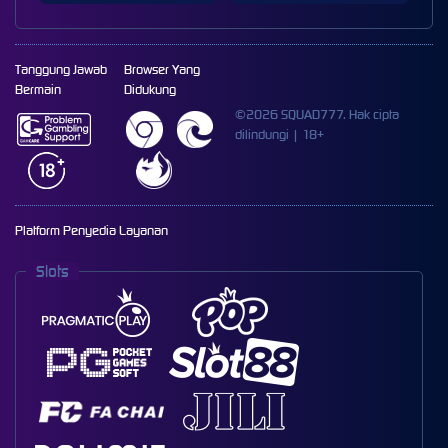
Tanggung Jawab
Browser Yang
Bermain
Didukung
©2026 SQUAD777. Hak cipta
dilindungi | 18+
Platform Penyedia Layanan
Slots