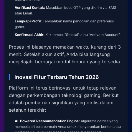
Verifikasi Kontak:
Masukkan kode OTP yang dikirim via SMS
atau Email.
Lengkapi Profil:
Tambahkan nama panggilan dan preferensi
game.
Konfirmasi Akhir:
Klik tombol "Selesai" atau "Activate Account".
Proses ini biasanya memakan waktu kurang dari 3
menit. Setelah akun aktif, Anda bisa langsung
menjelajahi berbagai modul hiburan yang tersedia.
Inovasi Fitur Terbaru Tahun 2026
Platform ini terus berinovasi untuk tetap relevan
dengan perkembangan teknologi gaming. Berikut
adalah pembaruan signifikan yang dirilis dalam
setahun terakhir:
AI-Powered Recommendation Engine:
Algoritma cerdas yang
mempelajari pola bermain Anda untuk menyarankan konten atau