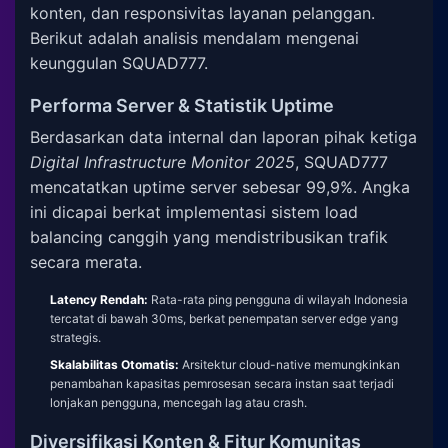
konten, dan responsivitas layanan pelanggan.
Berikut adalah analisis mendalam mengenai
keunggulan SQUAD777.
Performa Server & Statistik Uptime
Berdasarkan data internal dan laporan pihak ketiga
Digital Infrastructure Monitor 2025
, SQUAD777
mencatatkan uptime server sebesar 99,9%. Angka
ini dicapai berkat implementasi sistem load
balancing canggih yang mendistribusikan trafik
secara merata.
Latency Rendah:
Rata-rata ping pengguna di wilayah Indonesia
tercatat di bawah 30ms, berkat penempatan server edge yang
strategis.
Skalabilitas Otomatis:
Arsitektur cloud-native memungkinkan
penambahan kapasitas pemrosesan secara instan saat terjadi
lonjakan pengguna, mencegah lag atau crash.
Diversifikasi Konten & Fitur Komunitas