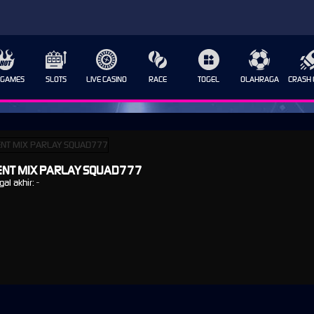
 GAMES
SLOTS
LIVE CASINO
RACE
TOGEL
OLAHRAGA
CRASH
NT MIX PARLAY SQUAD777
gal akhir:
-