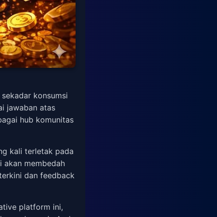
ri sekadar konsumsi
i jawaban atas
ebagai hub komunitas
g kali terletak pada
kami akan membedah
erkini dan feedback
ive platform ini,