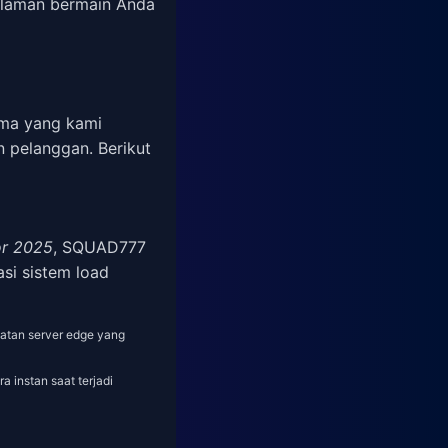
alaman bermain Anda
ama yang kami
an pelanggan. Berikut
or 2025
, SQUAD777
si sistem load
patan server edge yang
instan saat terjadi